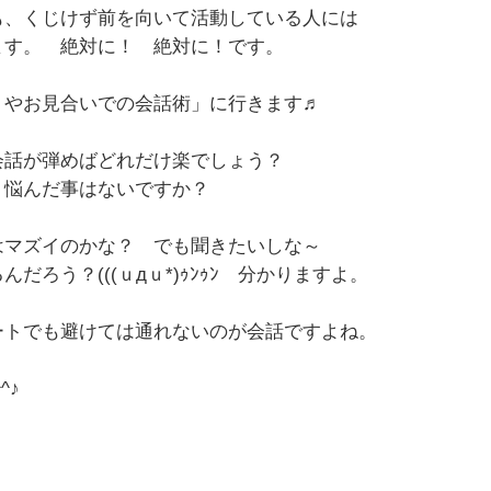
も、くじけず前を向いて活動している人には
ます。 絶対に！ 絶対に！です。
トやお見合いでの会話術」
に行きます♬
会話が弾めばどれだけ楽でしょう？
 悩んだ事はないですか？
はマズイのかな？ でも聞きたいしな～
だろう？(((ｕдｕ*)ｩﾝｩﾝ 分かりますよ。
ートでも避けては通れないのが会話ですよね。
^♪