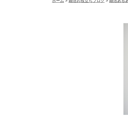
ホーム
>
婚活お役立ちブログ
>
婚活ある