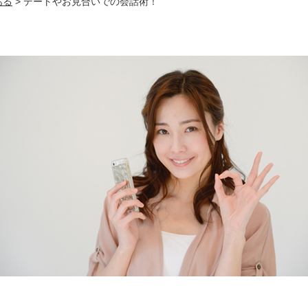
ある
>
デートやお見合いでの会話術！