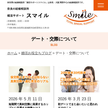
奈良県の結婚相談所「婚活サポートスマイル」は奈良・大阪 関西中心の結婚相談所です。
（営業時間）
10:00
～
22:00
（年中無休）
〒636-0081 奈良県北葛城郡河合町星和台 2-29-10
デート・交際について
ホーム
>
婚活お役立ちブログ
>
デート・交際について
2026 年 5 月 11 日
2026 年 3 月 23 日
短期間で真剣交際に発展するカッ
初デートでまた会いたいと思われ
プルに共通する特徴とは？
る10のこと