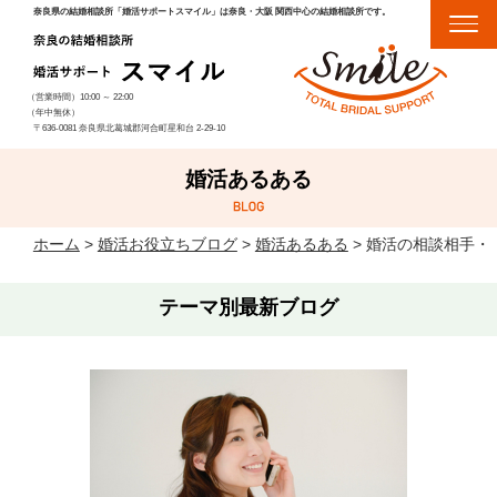
奈良県の結婚相談所「婚活サポートスマイル」は奈良・大阪 関西中心の結婚相談所です。
（営業時間）
10:00
～
22:00
（年中無休）
〒636-0081 奈良県北葛城郡河合町星和台 2-29-10
婚活あるある
ホーム
>
婚活お役立ちブログ
>
婚活あるある
>
婚活の相談相手・
テーマ別最新ブログ