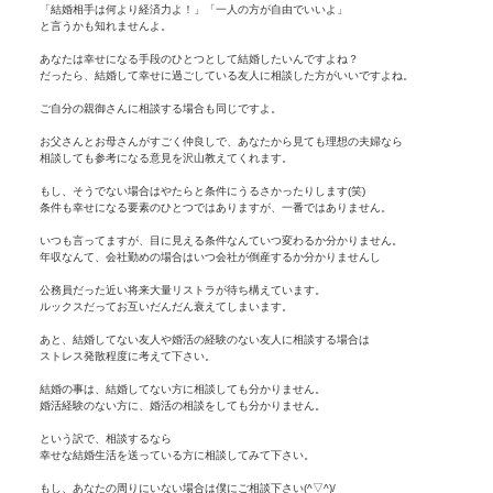
「結婚相手は何より経済力よ！」「一人の方が自由でいいよ」
と言うかも知れませんよ。
あなたは幸せになる手段のひとつとして結婚したいんですよね？
だったら、結婚して幸せに過ごしている友人に相談した方がいいですよね。
ご自分の親御さんに相談する場合も同じですよ。
お父さんとお母さんがすごく仲良しで、あなたから見ても理想の夫婦なら
相談しても参考になる意見を沢山教えてくれます。
もし、そうでない場合はやたらと条件にうるさかったりします(笑)
条件も幸せになる要素のひとつではありますが、一番ではありません。
いつも言ってますが、目に見える条件なんていつ変わるか分かりません。
年収なんて、会社勤めの場合はいつ会社が倒産するか分かりませんし
公務員だった近い将来大量リストラが待ち構えています。
ルックスだってお互いだんだん衰えてしまいます。
あと、結婚してない友人や婚活の経験のない友人に相談する場合は
ストレス発散程度に考えて下さい。
結婚の事は、結婚してない方に相談しても分かりません。
婚活経験のない方に、婚活の相談をしても分かりません。
という訳で、相談するなら
幸せな結婚生活を送っている方に相談してみて下さい。
もし、あなたの周りにいない場合は僕にご相談下さい(^▽^)/