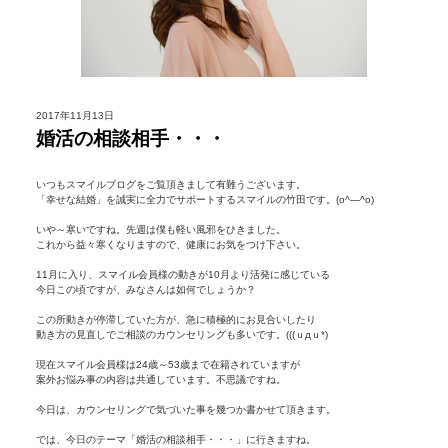
2017年11月13日
婚活の相談相手・・・
いつもスマイルブログをご覧頂きまして有難うございます。
「幸せな結婚」を誠実に全力でサポートするスマイルの竹田です。(o^―^o)
いや～寒いですね。先週は僕も軽い風邪をひきました。
これから益々寒くなりますので、健康にお気をつけ下さい。
11月に入り、スマイル会員様の動きが10月より活発に感じている
今日この頃ですが、みなさんは如何でしょうか？
この所動きが停滞していた方が、急に積極的にお見合いしたり
動き方の見直しでご相談のカウンセリングも多いです。(((ｕдｕ*)
現在スマイル会員様は24歳～53歳まで在籍されていますが
案外お悩み事の内容は共通しています。不思議ですね。
今日は、カウンセリングで気づいた事を幾つか書かせて頂きます。
では、今日のテーマ
「婚活の相談相手・・・」
に行きますね。