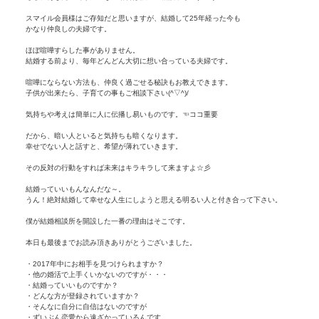
スマイル会員様はご存知だと思いますが、結婚して25年経った今も
かなり仲良しの夫婦です。
ほぼ喧嘩すらした事がありません。
結婚する前より、毎年どんどん大切に想い合っている夫婦です。
喧嘩にならない方法も、仲良く過ごせる秘訣もお教えできます。
子供が出来たら、子育ての事もご相談下さい(^▽^)/
気持ちや考えは簡単に人に伝播し易いものです。☜ココ重要
だから、暗い人といると気持ちも暗くなります。
幸せでない人と話すと、希望が薄れていきます。
その反対の行動をすれば未来はキラキラして来ますよ☆彡
結婚っていいもんなんだな～。
うん！絶対結婚して幸せな人生にしようと思える明るい人と付き合って下さい。
僕が結婚相談所を開設した一番の理由はそこです。
本日も最後までお読み頂きありがとうございました。
・2017年中にお相手を見つけられますか？
・他の婚活で上手くいかないのですが・・・
・結婚っていいものですか？
・どんな方が登録されていますか？
・そんなに自分に自信はないのですが
・ずいぶん恋愛から遠ざかっているんです。