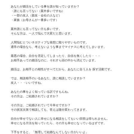
あなたが婚活をしている事を誰が知っていますか？
・誰にも言ってない（案外多いですね）
・一部の友人（親友・会社の人など）
・家族（お母さんが一番多いです）
案外誰にも言ってない方も多いです。
そんな方は、一人で悩んで大変だと思います。
人間悩むとついネガティブな発想に陥りやすいものです。
通常の場合なら、考えないような事までマイナスに考えてしまいます。
最悪の場合、自分を否定してしまったり、自信を無くしたり・・・
お相手あっての婚活なのに、それすら頭の中から消えています。
婚活は、お相手との相性がすべてだから、あなたに合う人を 探す活動です。
では、相談相手のいるあなた、誰に相談していますか？
友人・・・いいですね。
あなたの事をよく知っている訳ですもんね。
その方は、ご結婚されていますか？
その方は、ご結婚されていて今幸せですか？
その状況次第で相談しても、答えは随分変わってきます。
自分が幸せでない人に幸せになる相談をしてもいい回答は得られません。
幸せになる方法を知っていたら、その方も幸せになっているはずです。
下手をすると、「無理して結婚なんてしない方がいいよ」