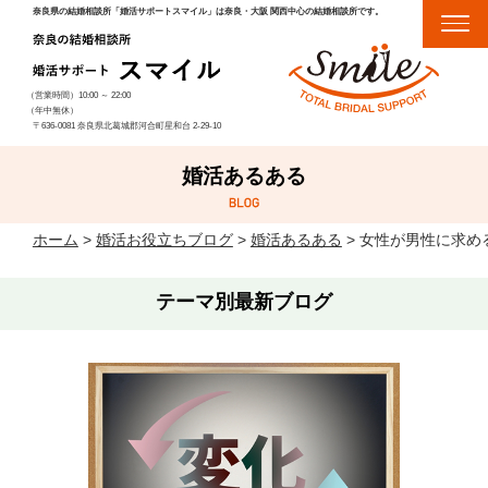
奈良県の結婚相談所「婚活サポートスマイル」は奈良・大阪 関西中心の結婚相談所です。
（営業時間）
10:00
～
22:00
（年中無休）
〒636-0081 奈良県北葛城郡河合町星和台 2-29-10
婚活あるある
ホーム
>
婚活お役立ちブログ
>
婚活あるある
>
女性が男性に求め
テーマ別最新ブログ