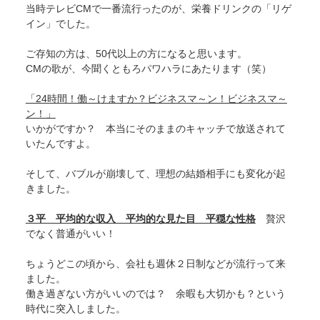
当時テレビCMで一番流行ったのが、栄養ドリンクの「リゲ
イン」でした。
ご存知の方は、50代以上の方になると思います。
CMの歌が、今聞くともろパワハラにあたります（笑）
「24時間！働～けますか？ビジネスマ～ン！ビジネスマ～
ン！」
いかがですか？ 本当にそのままのキャッチで放送されて
いたんですよ。
そして、バブルが崩壊して、理想の結婚相手にも変化が起
きました。
３平 平均的な収入 平均的な見た目 平穏な性格
贅沢
でなく普通がいい！
ちょうどこの頃から、会社も週休２日制などが流行って来
ました。
働き過ぎない方がいいのでは？ 余暇も大切かも？という
時代に突入しました。