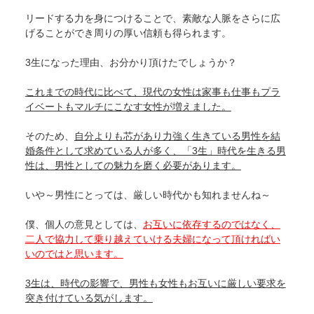
リードする力を身につけることで、素敵な人脈をさらに広
げることができ周りの厚い信頼も得られます。
3生になった理由、お分かり頂けたでしょうか？
これまでの時代に比べて、現代の女性は家事も仕事もプラ
イベートもマルチにこなす女性が増えました。
そのため、
自分よりも芯があり力強く生きている男性を結
婚条件として求めている人が多く、「3生」時代を生きる男
性は、男性としての魅力を磨く必要があります。
いや～男性にとっては、厳しい時代かも知れませんね～
僕、個人の意見としては、
お互いに依存するのではなく、
二人で協力して乗り越えていける夫婦になって頂ければい
いのではと思います。
3生は、時代の影響で、男性も女性もお互いに厳しい要求を
突き付けている気がします。