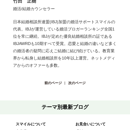
竹田 正樹
婚活/結婚カウンセラー
日本結婚相談所連盟(IBJ)加盟の婚活サポートスマイルの
代表。IBJが運営している婚活ブロガーランキング全国1
位を常に継続。IBJが定めた優良結婚相談所の証である
IBJAWRDも10期すべて受賞。恋愛と結婚の違いなど多く
の婚活者の疑問に応えご結婚に結び続けている。教育業
界から転身し結婚相談所を10年以上運営。ネットメディ
アからのオファーも多数。
前のページ
次のページ
テーマ別最新ブログ
スマイルについて
お見合いについて