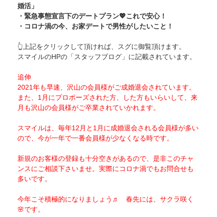
婚活」
・
緊急事態宣言下のデートプラン💖これで安心！
・
コロナ渦の今、お家デートで男性がしたいこと！
👆上記をクリックして頂ければ、スグに御覧頂けます。
スマイルのHPの「スタッフブログ」に記載されています。
追伸
2021年も早速、沢山の会員様がご成婚退会されています。
また、1月にプロポーズされた方、した方もいらいして、来
月も沢山の会員様がご卒業されていかれます。
スマイルは、毎年12月と1月に成婚退会される会員様が多い
ので、今が一年で一番会員様が少なくなる時です。
新規のお客様の登録も十分空きがあるので、是非このチャ
ンスにご相談下さいませ。実際にコロナ渦でもお問合せも
多いです。
今年こそ積極的になりましょう♬ 春先には、サクラ咲く
🌸です。