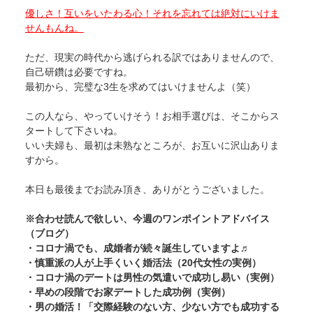
優しさ！互いをいたわる心！それを忘れては絶対にいけま
せんもんね。
ただ、現実の時代から逃げられる訳ではありませんので、
自己研鑽は必要ですね。
最初から、完璧な3生を求めてはいけませんよ（笑）
この人なら、やっていけそう！お相手選びは、そこからス
タートして下さいね。
いい夫婦も、最初は未熟なところが、お互いに沢山ありま
すから。
本日も最後までお読み頂き、ありがとうございました。
※合わせ読んで欲しい、今週のワンポイントアドバイス
（ブログ）
・
コロナ渦でも、成婚者が続々誕生していますよ♬
・
慎重派の人が上手くいく婚活法（20代女性の実例）
・
コロナ渦のデートは男性の気遣いで成功し易い（実例）
・
早めの段階でお家デートした成功例（実例）
・
男の婚活！「交際経験のない方、少ない方でも成功する