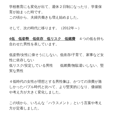
学校教育にも変化が出て、週休２日制になったり、学童保
育が始まった時です。
この頃から、夫婦共働きも増え始めました。
そして、次の時代に移ります。（2012年～）
4低 低姿勢 低依存 低リスク 低燃費
４つの低を持ち
合わせた男性を表しています。
低姿勢/女性に偉そうにしない。低依存/子育て、家事など女
性に依存しない
低リスク/安定している男性 低燃費/無駄遣いしない、堅
実な男性
４低時代の女性が理想とする男性像は、かつての浪費が激
しかったバブル時代と比べて、より堅実的になり、価値観
や考え方が大きく変化しました。
この頃から、いろんな「ハラスメント」という言葉や考え
方が定着しました。