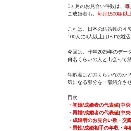
1ヵ月のお見合い件数は、
毎
ご成婚者も、
毎月1500組
これは、日本の結婚数の４
100人に4人以上はIBJで
今回は、昨年2025年のデ
何名くらいの人と出会って
年齢差はどのくらいなのか
気になる部分を一部紹介さ
目次
・初婚/成婚者の代表値(中央
・再婚/成婚者の代表値(中央
・成婚者のお見合い数・交
・男性/成婚相手の年収・年