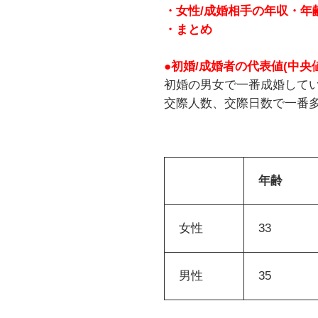
・女性/成婚相手の年収・年
・まとめ
●初婚/成婚者の代表値(中央値
初婚の男女で一番成婚して
交際人数、交際日数で一番
年齢
女性
33
男性
35