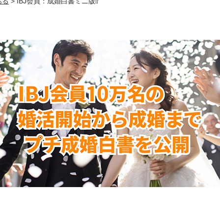
ある
>
IBJ会員：成婚白書ミニ版⁉