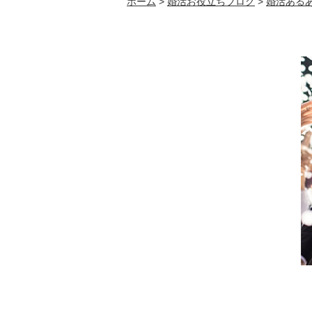
ホーム
>
婚活お役立ちブログ
>
婚活ある