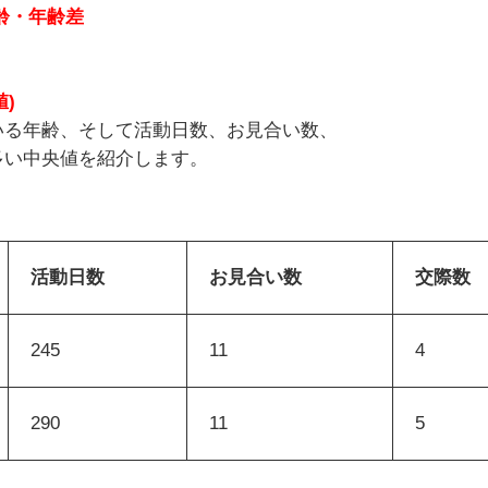
齢・年齢差
)
いる年齢、そして活動日数、お見合い数、
多い中央値を紹介します。
活動日数
お見合い数
交際数
245
11
4
290
11
5