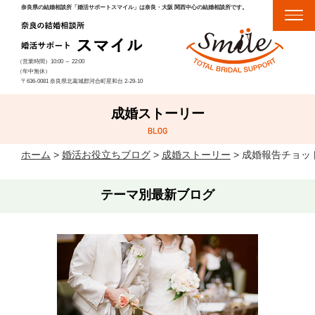
奈良県の結婚相談所「婚活サポートスマイル」は奈良・大阪 関西中心の結婚相談所です。
（営業時間）
10:00
～
22:00
（年中無休）
〒636-0081 奈良県北葛城郡河合町星和台 2-29-10
成婚ストーリー
ホーム
>
婚活お役立ちブログ
>
成婚ストーリー
>
成婚報告チョッ
テーマ別最新ブログ