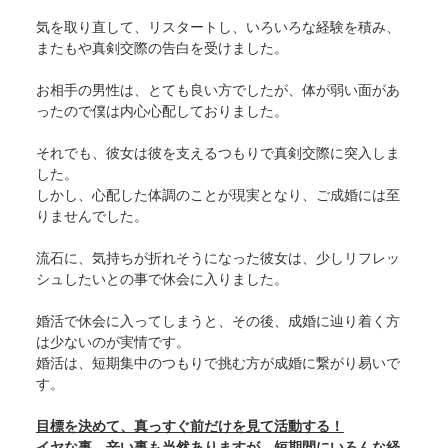
気を取り直して、リスタートし、いろいろな経験を積み、
またもや真剣交際の告白を受けました。
お相手の男性は、とても良い方でしたが、体が弱い面があ
ったので僕は内心心配しておりました。
それでも、彼女は彼を支えるつもりで真剣交際に突入しま
した。
しかし、心配した体調のことが現実となり、ご成婚には至
りませんでした。
流石に、気持ちが折れそうになった彼女は、少しリフレッ
シュしたいとの事で休会に入りました。
婚活で休会に入ってしまうと、その後、成婚に辿り着く方
は少ないのが実情です。
婚活は、短期集中のつもりで挑む方が成婚に繋がり易いで
す。
目標を決めて、真っすぐ前だけを見て活動する！
イヤな事、辛い事も当然ありますが、短期間にいろんな経