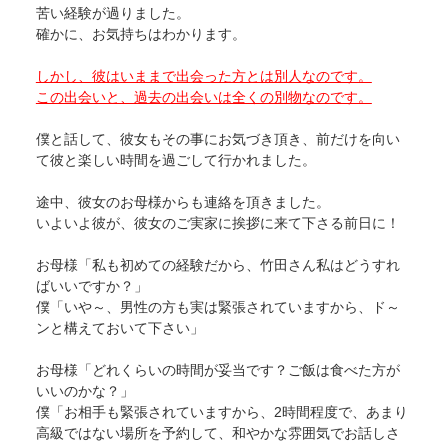
苦い経験が過りました。
確かに、お気持ちはわかります。
しかし、彼はいままで出会った方とは別人なのです。
この出会いと、過去の出会いは全くの別物なのです。
僕と話して、彼女もその事にお気づき頂き、前だけを向い
て彼と楽しい時間を過ごして行かれました。
途中、彼女のお母様からも連絡を頂きました。
いよいよ彼が、彼女のご実家に挨拶に来て下さる前日に！
お母様「私も初めての経験だから、竹田さん私はどうすれ
ばいいですか？」
僕「いや～、男性の方も実は緊張されていますから、ド～
ンと構えておいて下さい」
お母様「どれくらいの時間が妥当です？ご飯は食べた方が
いいのかな？」
僕「お相手も緊張されていますから、2時間程度で、あまり
高級ではない場所を予約して、和やかな雰囲気でお話しさ