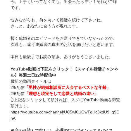
今、上手くいってなくても、出会ったら早い！それがご縁
です。
悩みながらも、前を向いて婚活を続けて下さいね。
きっと、あなたに合う方が現れます。
暫く成婚者のエピソードをお送りできていなかったので、
次週も、違う成婚者の真実のお話を届けたいと思います。
本日も最後までお読み頂き、ありがとうございました。
YouTube動画は下記をクリック！【スマイル婚活チャンネ
ル】毎週土日12時配信中
最新の動画タイトルは
2/5配信
「男性が結婚相談所に入会するベストな年齢」
2/6配信
「理想と現実そして恋愛と結婚の違い」
👆上記をクリックして頂ければ、スグにYouTube動画を御覧
頂けます。
https://youtube.com/channel/UC5wl6UGwTqHc3kdU9_q9C
hA
※合わせ読んで欲しい、今週のワンポイントアドバイス