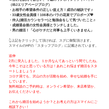
（IBJエリアページブログ）
・
お相手の希望条件の正しい捉え方！成功の秘訣です♬
・
33歳女性会員様！108本のバラの花束でプロポーズ💖
・
仲人(婚活カウンセラー)と勉強会をして気づいたこと♬
・
成婚退会後の女性会員様とランチしました。
・
男の婚活！「心がケチだと何事も上手くいきません」
👆上記をクリックして頂ければ、スグに御覧頂けます。
スマイルのHPの「スタッフブログ」に記載されています。
追伸
2月に突入しました。１か月なんてあっという間でしたね。
今年こそはと思っている方は！あれこれ悩まず婚活をスタ
ートしましょう♬
コロナ渦でも、沢山の方が活動を始め、幸せな結婚を手に
しています。
無料相談のご予約時は、オンライン希望か、来店希望か、
お伝えくださいませ。
これから婚活を始めようか？とお考えの方はスマイルにご
相談下さい！