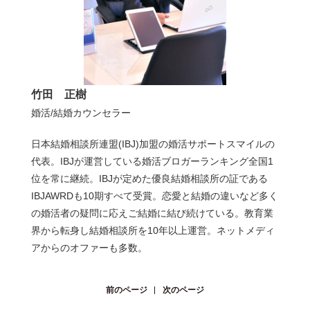
竹田 正樹
婚活/結婚カウンセラー
日本結婚相談所連盟(IBJ)加盟の婚活サポートスマイルの
代表。IBJが運営している婚活ブロガーランキング全国1
位を常に継続。IBJが定めた優良結婚相談所の証である
IBJAWRDも10期すべて受賞。恋愛と結婚の違いなど多く
の婚活者の疑問に応えご結婚に結び続けている。教育業
界から転身し結婚相談所を10年以上運営。ネットメディ
アからのオファーも多数。
前のページ
次のページ