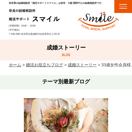
奈良県の結婚相談所「婚活サポートスマイル」は奈良・大阪 関西中心の結婚相談所です。
（営業時間）
10:00
～
22:00
（年中無休）
〒636-0081 奈良県北葛城郡河合町星和台 2-29-10
成婚ストーリー
ホーム
>
婚活お役立ちブログ
>
成婚ストーリー
>
33歳女性会員
テーマ別最新ブログ