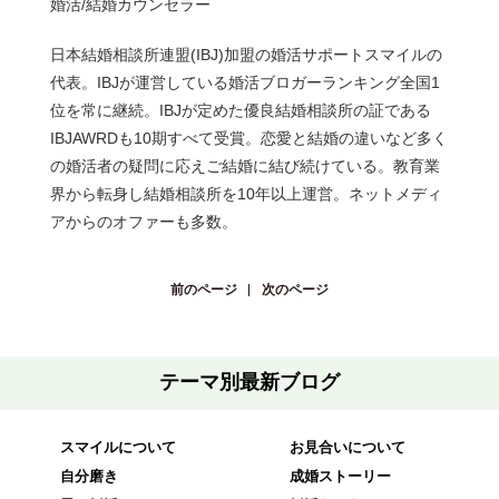
婚活/結婚カウンセラー
日本結婚相談所連盟(IBJ)加盟の婚活サポートスマイルの
代表。IBJが運営している婚活ブロガーランキング全国1
位を常に継続。IBJが定めた優良結婚相談所の証である
IBJAWRDも10期すべて受賞。恋愛と結婚の違いなど多く
の婚活者の疑問に応えご結婚に結び続けている。教育業
界から転身し結婚相談所を10年以上運営。ネットメディ
アからのオファーも多数。
前のページ
次のページ
テーマ別最新ブログ
スマイルについて
お見合いについて
自分磨き
成婚ストーリー