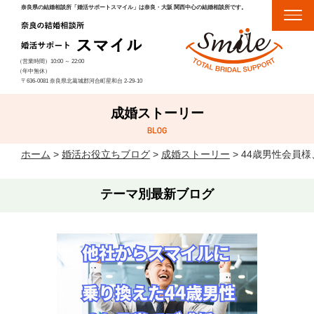
奈良県の結婚相談所「婚活サポートスマイル」は奈良・大阪 関西中心の結婚相談所です。
（営業時間）
10:00
～
22:00
（年中無休）
〒636-0081 奈良県北葛城郡河合町星和台 2-29-10
成婚ストーリー
ホーム
>
婚活お役立ちブログ
>
成婚ストーリー
>
44歳男性会員様
テーマ別最新ブログ