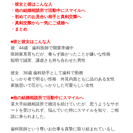
・彼女と彼はこんな人
・他の結婚相談所で活動中にスマイルへ
・初めてのお見合い相手と真剣交際へ
・真剣交際から一気にご成婚へ
・まとめ
■彼と彼女はこんな人
彼 44歳 歯科医師で開業準備中
医師家系育ちだが、奢らず曲がったことが嫌いな性格
聡明で誠実、謙虚さも持ち合わせた男性
彼女 36歳 歯科助手として歯科で勤務
しっかり者で明るい性格 外見内面ともに品のある女性
家族思いで芯がしっかりした可愛らしい女性
■他の結婚相談所で活動中にスマイルへ
某大手結婚相談所で婚活を続けていたが、思うようなサポ
ートを受けられず、悩んでいた時にスマイルを知り、ご相
談に来られました。
歯科医師という尊いお仕事を真摯に取り組まれているし、