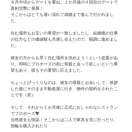
９月中頃からデートを重ね、１か月後の４回目のデートで
真剣交際に発展！
そこからはとても速い流れで成婚まで進んで行かれまし
た。
住む場所もお互いの希望が一致しましたし、結婚後の仕事
の仕方などの価値観も共感し合えたので、順調に進めまし
た。
彼女の方からも早く住む場所を決めよう！という提案があ
り、同時にプロポーズの前に母親と会って欲しいという希
望もあり、彼もその要望に応えました。
ちょっとびっくりなのは、彼女の母親とお会いして、挨拶
した後にそのまま不動産屋に行き、物件の契約をされたこ
とです（笑）
そして、それから１か月後に正式におしゃれなレストラン
でプロポーズ💖
当然彼女も快諾！そこからは二人で家具を見に行ったり、
指輪を購入されたり