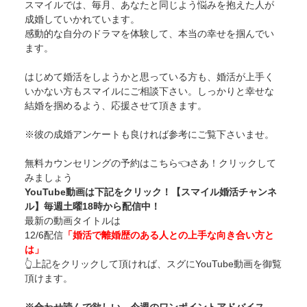
スマイルでは、毎月、あなたと同じよう悩みを抱えた人が
成婚していかれています。
感動的な自分のドラマを体験して、本当の幸せを掴んでい
ます。
はじめて婚活をしようかと思っている方も、婚活が上手く
いかない方もスマイルにご相談下さい。しっかりと幸せな
結婚を掴めるよう、応援させて頂きます。
※彼の成婚アンケートも良ければ参考にご覧下さいませ。
無料カウンセリングの予約は
こちら
👈さあ！クリックして
みましょう
YouTube動画は下記をクリック！【スマイル婚活チャンネ
ル】毎週土曜18時から配信中！
最新の動画タイトルは
12/6配信
「婚活で離婚歴のある人との上手な向き合い方と
は」
👆上記をクリックして頂ければ、スグにYouTube動画を御覧
頂けます。
※合わせ読んで欲しい、今週のワンポイントアドバイス