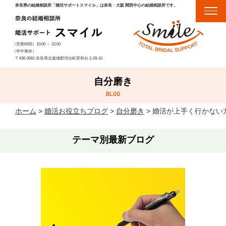
奈良県の結婚相談所「婚活サポートスマイル」は奈良・大阪 関西中心の結婚相談所です。
（営業時間）
10:00
～
22:00
（年中無休）
〒636-0081 奈良県北葛城郡河合町星和台 2-29-10
自分磨き
ホーム
>
婚活お役立ちブログ
>
自分磨き
>
婚活が上手く行かない
テーマ別最新ブログ