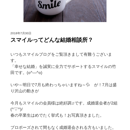
2018年7月30日
スマイルってどんな結婚相談所？
いつもスマイルブログをご覧頂きまして有難うございま
す。
「幸せな結婚」を誠実に全力でサポートするスマイルの竹
田です。(o^―^o)
いや～明日で7月も終わっちゃいますね～💦 が！7月は盛
り沢山の動きが
今月もスマイルの会員様は絶好調♫です。成婚退会者が2組
(^▽^)/
春の卒業生はめでたく挙式も！お写真頂きました。
プロポーズされて間もなく成婚退会される方もいました。