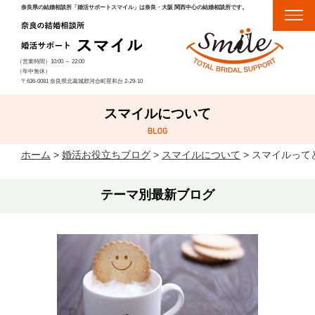
奈良県の結婚相談所「婚活サポートスマイル」は奈良・大阪 関西中心の結婚相談所です。
（営業時間）
10:00
～
22:00
（年中無休）
〒636-0081 奈良県北葛城郡河合町星和台 2-29-10
スマイルについて
ホーム
>
婚活お役立ちブログ
>
スマイルについて
>
スマイルって
テーマ別最新ブログ