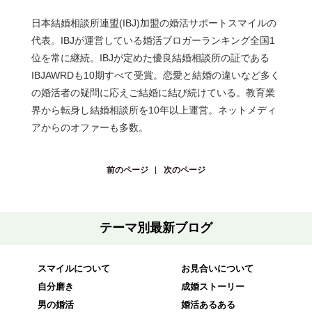
日本結婚相談所連盟(IBJ)加盟の婚活サポートスマイルの
代表。IBJが運営している婚活ブロガーランキング全国1
位を常に継続。IBJが定めた優良結婚相談所の証である
IBJAWRDも10期すべて受賞。恋愛と結婚の違いなど多く
の婚活者の疑問に応えご結婚に結び続けている。教育業
界から転身し結婚相談所を10年以上運営。ネットメディ
アからのオファーも多数。
前のページ
次のページ
テーマ別最新ブログ
スマイルについて
お見合いについて
自分磨き
成婚ストーリー
男の婚活
婚活あるある