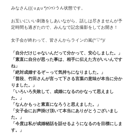
みなさん(((ｕдｕ*)ｩﾝｩﾝうん状態です。
お互いにいい刺激をしあいながら、話しは尽きませんが予
定時間も過ぎたので、みんなで記念撮影をしてお開き！
女子会が終わって、皆さんからラインの嵐(^▽^)/
「自分だけじゃないんだって分かって、安心しました。」
「素直に自分が思った事は、相手に伝えた方がいいんです
ね」
「絶対成婚するぞ～って気持ちになりました。」
「普段、竹田さんが言って下さる言葉の意味が本当に分か
りました。」
「いろいろ失敗して、成婚になるのかなって思えまし
た。」
「なんかもっと素直になろうと思えました。」
「女子会にお声掛け頂いて本当にありがとうございまし
た。」
「今度は私が成婚秘話を話せるようになるのを目標にしま
す。」