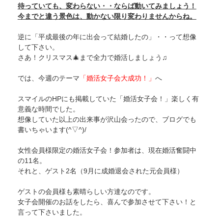
待っていても、変わらない・・ならば動いてみましょう！
今までと違う景色は、動かない限り変わりませんからね。
逆に「平成最後の年に出会って結婚したの」・・って想像
して下さい。
さあ！クリスマス🎄まで全力で婚活しましょう♫
では、今週のテーマ
「婚活女子会大成功！」
へ
スマイルのHPにも掲載していた「婚活女子会！」楽しく有
意義な時間でした。
想像していた以上の出来事が沢山会ったので、ブログでも
書いちゃいます(^▽^)/
女性会員様限定の婚活女子会！参加者は、現在婚活奮闘中
の11名。
それと、ゲスト2名（9月に成婚退会された元会員様）
ゲストの会員様も素晴らしい方達なのです。
女子会開催のお話をしたら、喜んで参加させて下さい！と
言って下さいました。