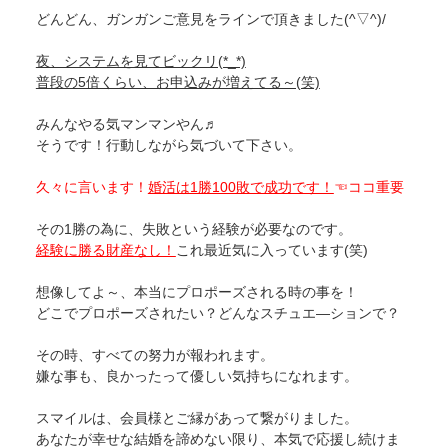
どんどん、ガンガンご意見をラインで頂きました(^▽^)/
夜、システムを見てビックリ(*_*)
普段の5倍くらい、お申込みが増えてる～(笑)
みんなやる気マンマンやん♬
そうです！行動しながら気づいて下さい。
久々に言います！
婚活は1勝100敗で成功です！
☜ココ重要
その1勝の為に、失敗という経験が必要なのです。
経験に勝る財産なし！
これ最近気に入っています(笑)
想像してよ～、本当にプロポーズされる時の事を！
どこでプロポーズされたい？どんなスチュエ―ションで？
その時、すべての努力が報われます。
嫌な事も、良かったって優しい気持ちになれます。
スマイルは、会員様とご縁があって繋がりました。
あなたが幸せな結婚を諦めない限り、本気で応援し続けま