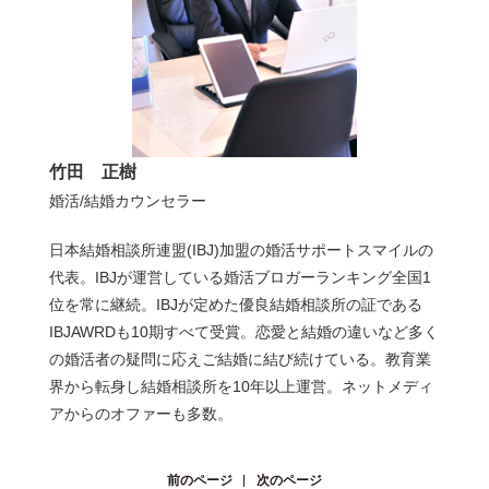
竹田 正樹
婚活/結婚カウンセラー
日本結婚相談所連盟(IBJ)加盟の婚活サポートスマイルの
代表。IBJが運営している婚活ブロガーランキング全国1
位を常に継続。IBJが定めた優良結婚相談所の証である
IBJAWRDも10期すべて受賞。恋愛と結婚の違いなど多く
の婚活者の疑問に応えご結婚に結び続けている。教育業
界から転身し結婚相談所を10年以上運営。ネットメディ
アからのオファーも多数。
前のページ
次のページ