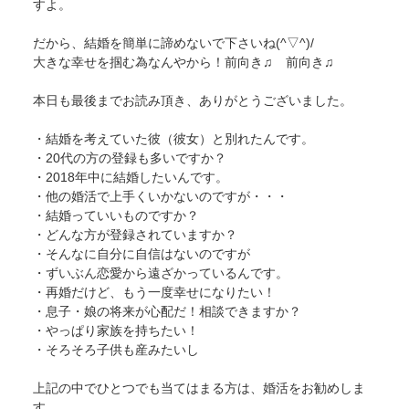
すよ。
だから、結婚を簡単に諦めないで下さいね(^▽^)/
大きな幸せを掴む為なんやから！前向き♫ 前向き♫
本日も最後までお読み頂き、ありがとうございました。
・結婚を考えていた彼（彼女）と別れたんです。
・20代の方の登録も多いですか？
・2018年中に結婚したいんです。
・他の婚活で上手くいかないのですが・・・
・結婚っていいものですか？
・どんな方が登録されていますか？
・そんなに自分に自信はないのですが
・ずいぶん恋愛から遠ざかっているんです。
・再婚だけど、もう一度幸せになりたい！
・息子・娘の将来が心配だ！相談できますか？
・やっぱり家族を持ちたい！
・そろそろ子供も産みたいし
上記の中でひとつでも当てはまる方は、婚活をお勧めしま
す。