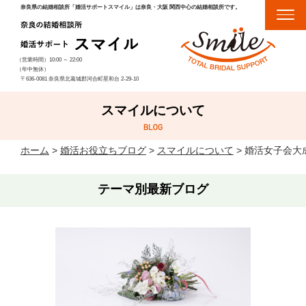
奈良県の結婚相談所「婚活サポートスマイル」は奈良・大阪 関西中心の結婚相談所です。
（営業時間）
10:00
～
22:00
（年中無休）
〒636-0081 奈良県北葛城郡河合町星和台 2-29-10
スマイルについて
ホーム
>
婚活お役立ちブログ
>
スマイルについて
>
婚活女子会大
テーマ別最新ブログ