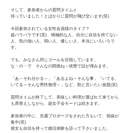
そして、参加者からの質問タイム♬
待っていました！とばかりに質問が飛び交います(笑)
今回参加されている女性会員様のタイプ？
超バラバラです(笑) 積極的な人、自分に自信を持てない
人、気の強い人、弱い人、優しい人、本当にいろいろで
す。
でも、みなさん同じゴールを目指しています。
な・の・で そんなの関係ね～状態で話が弾みます。
「あ～それ分かる～」「あるよね～そんな事」「いてる、
いてる～そんな男性無理～」など、割と言いたい放題(笑)
質問タイムが終了して、美味しい料理が運ばれて来てから
も席替えしながら、超女子会モードは続きます。
参加者の中に、先週プロポーズをされた方もいて、視線が
集中(笑)
彼女も自信を持って婚活体験を語って下さいました。