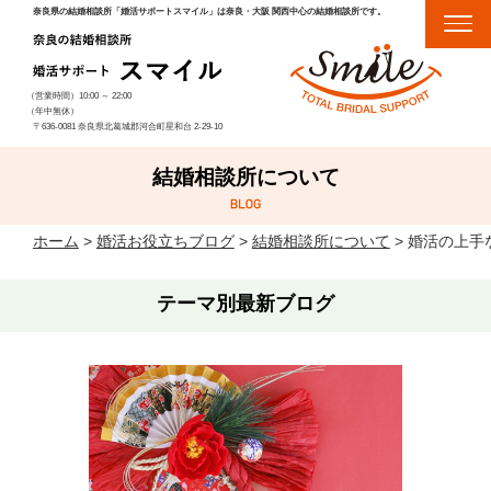
奈良県の結婚相談所「婚活サポートスマイル」は奈良・大阪 関西中心の結婚相談所です。
（営業時間）
10:00
～
22:00
（年中無休）
〒636-0081 奈良県北葛城郡河合町星和台 2-29-10
結婚相談所について
ホーム
>
婚活お役立ちブログ
>
結婚相談所について
>
婚活の上手
テーマ別最新ブログ