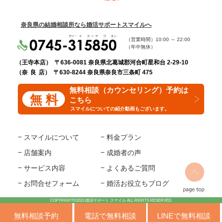
奈良県の結婚相談所なら婚活サポートスマイルへ
（営業時間）
10:00
～
22:00
（年中無休）
（王寺本店）
〒636-0081 奈良県北葛城郡河合町星和台 2-29-10
（奈 良 店）
〒630-8244 奈良県奈良市三条町 475
無料相談（カウンセリング）予約は
無 料
こちら
スマイルについての紹介動画もございます。
スマイルについて
料金プラン
店舗案内
成婚者の声
サービス内容
よくあるご質問
お問合せフォーム
婚活お役立ちブログ
COPYRIGHT©2023 婚活サポート スマイル ALL RIGHTS RESERVED.
無料相談予約
電話で無料相談
LINEで無料相談